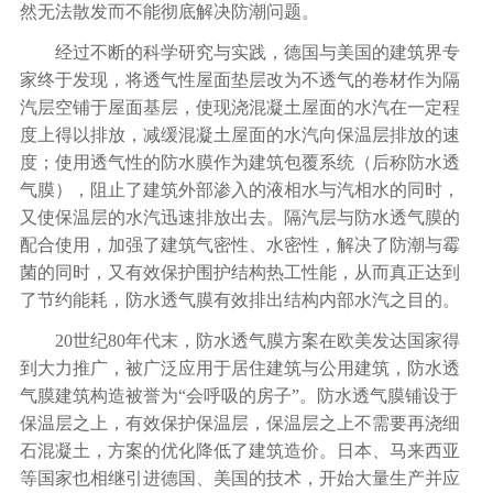
然无法散发而不能彻底解决防潮问题。
经过不断的科学研究与实践，德国与美国的建筑界专
家终于发现，将透气性屋面垫层改为不透气的卷材作为隔
汽层空铺于屋面基层，使现浇混凝土屋面的水汽在一定程
度上得以排放，减缓混凝土屋面的水汽向保温层排放的速
度；使用透气性的防水膜作为建筑包覆系统（后称防水透
气膜），阻止了建筑外部渗入的液相水与汽相水的同时，
又使保温层的水汽迅速排放出去。隔汽层与防水透气膜的
配合使用，加强了建筑气密性、水密性，解决了防潮与霉
菌的同时，又有效保护围护结构热工性能，从而真正达到
了节约能耗，防水透气膜有效排出结构内部水汽之目的。
20世纪80年代末，防水透气膜方案在欧美发达国家得
到大力推广，被广泛应用于居住建筑与公用建筑，防水透
气膜建筑构造被誉为“会呼吸的房子”。防水透气膜铺设于
保温层之上，有效保护保温层，保温层之上不需要再浇细
石混凝土，方案的优化降低了建筑造价。日本、马来西亚
等国家也相继引进德国、美国的技术，开始大量生产并应