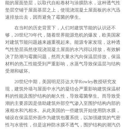
能的屋面垫层，以取代自粘卷材与涂膜防水，这种透气性
垫层空铺于屋面基层之上，使现浇混凝土屋面板的水汽迅
速排放出去，因而避免了霉菌的孳生。
在当时的历史背景下，人们对建筑节能的认识还不
够，20世纪70年代，随着世界能源危机的爆发，欧美国家
对建筑节能问题越来越重视起来。能源专家发现，这种透
气性垫层虽然使现浇混凝土屋面的水汽得以排放，有效解
决了防潮与霉菌问题，然而大量水汽向保温层排放，保温
材料的热工性能受到严重影响，水蒸气导致保温层与结构
受潮和破坏。
20世纪中期，美国明尼芬达大学Rowley教授研究发
现，建筑外墙与屋面中水汽的凝结会严重影响建筑保温材
料的性能及围护结构的耐久性，导致霉菌孳生。而导致受
潮的主要原因是借助建筑外部空气渗入至围护结构内部的
液相水和汽相水。从此美国的一些建筑开始使用防水膜，
铺设在保温层外面作为建筑包覆系统，以加强建筑的气密
性与水密性，但是这种防水膜不透气，围护结构的潮汽仍